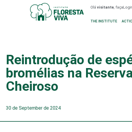
Olá
visitante
, faça
Logi
THE INSTITUTE
ACTI
Reintrodução de espé
bromélias na Reserv
Cheiroso
30 de September de 2024