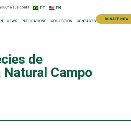
n
ou
Crie sua conta
PT
EN
DONATE NOW
ON
NEWS
PUBLICATIONS
COLLECTION
CONTACTS
cies de
a Natural Campo