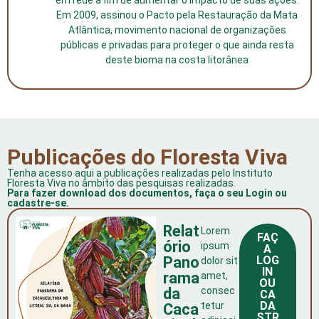
em rede a fim de aumentar o impacto de suas ações.
Em 2009, assinou o Pacto pela Restauração da Mata
Atlântica, movimento nacional de organizações
públicas e privadas para proteger o que ainda resta
deste bioma na costa litorânea
Publicações do Floresta Viva
Tenha acesso aqui a publicações realizadas pelo Instituto
Floresta Viva no âmbito das pesquisas realizadas.
Para fazer download dos documentos, faça o seu Login ou
cadastre-se.
Relat
Lorem
FAÇ
ório
ipsum
A
Pano
LOG
dolor sit
IN
rama
amet,
OU
da
consec
CA
DA
tetur
Caca
STR