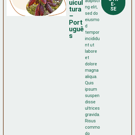
adipisci
uicul
E-
ng elit,
tura
SE
sed do
–
eiusmo
Port
d
uguê
tempor
s
incididu
nt ut
labore
et
dolore
magna
aliqua.
Quis
ipsum
suspen
disse
ultrices
gravida.
Risus
commo
do